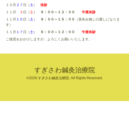
１０月
２７
日（
土
）
休診
１１月
３
日（
土
）
９：００～１２：００
午後休診
１１月
１０
日（
土
）
９：００～１５：００
（昼休み無しの通しになりま
す）
１１月
１７
日（
土
）
９：００～１２：００
午後休診
ご迷惑をおかけしますが、よろしくお願いいたします。
すぎさわ鍼灸治療院
©2026
すぎさわ鍼灸治療院
. All Rights Reserved.