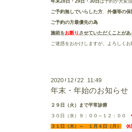
年末28日・29日・30日
は予約が大変
ご予約無しでいらした方
、
外傷等の保
ご予約の方最優先の為
施術を
お断り
させていただくことがあ
ご迷惑をおかけしますが、よろしくお
2020
12
22 11:49
/
/
年末・年始のお知らせ
２９日（火）まで平常診療
３０日（水）９：００～１２：００
３１日（木）～ １月４日（月）
休