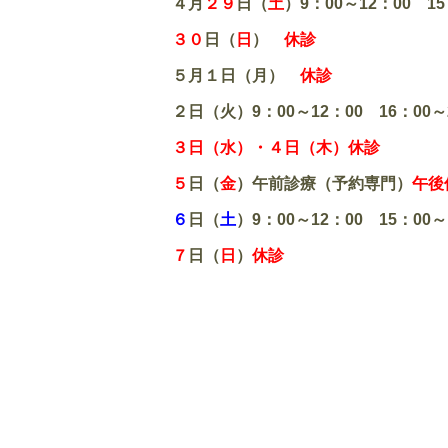
４月
２９
日（
土
）9：00～12：00 15
３０
日（
日
）
休診
５月１日（月）
休診
２日（火）9：00～12：00 16：00～
３日（水）・４日（木）休診
５
日（
金
）午前診療（予約専門）
午後
６
日（
土
）9：00～12：00 15：00～
７
日（
日
）
休診